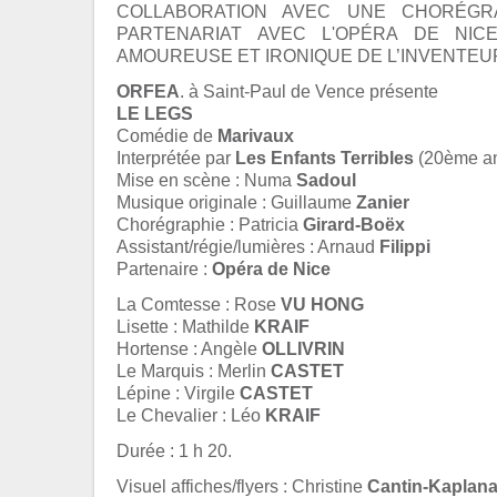
COLLABORATION AVEC UNE CHORÉGR
PARTENARIAT AVEC L'OPÉRA DE NIC
AMOUREUSE ET IRONIQUE DE L’INVENTEUR
ORFEA
. à Saint-Paul de Vence présente
LE LEGS
Comédie de
Marivaux
Interprétée par
Les Enfants Terribles
(20ème an
Mise en scène : Numa
Sadoul
Musique originale : Guillaume
Zanier
Chorégraphie : Patricia
Girard-Boëx
Assistant/régie/lumières : Arnaud
Filippi
Partenaire :
Opéra de Nice
La Comtesse : Rose
VU HONG
Lisette : Mathilde
KRAIF
Hortense : Angèle
OLLIVRIN
Le Marquis : Merlin
CASTET
Lépine : Virgile
CASTET
Le Chevalier : Léo
KRAIF
Durée : 1 h 20.
Visuel affiches/flyers : Christine
Cantin-Kaplan