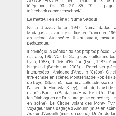
ARTCETERA est située 1 Place du Palais de
téléphone 04 93 27 35 79 – page Fac
fr.facebook.com/artcmschool/
Le metteur en scène : Numa Sadoul
Né à Brazzaville en 1947, Numa Sadoul a
Madagascar avant de se fixer en France en 1966.
en scène. Au théâtre, il est auteur, metteu
pédagogue.
Il privilégie la création de ses propres pièces : 
(Europe, 1968/70), Le Sang des feuilles mortes 
Lyon, 1983), Reflets d'Hélène (Lyon, 1987), Aar
Nagasaki (Bordeaux, 2003)… Parmi les pièce
interprétées : Antigone d'Anouilh (Créon), Othe
titre et mise en scène), Montserrat de Roblès (Iz
de Boyer (Stocchi), Inconnu à cette adresse de 
l'absent de Horovitz (Kiley), Drôle de Faust de G
d'après Baricco (Baldabiou/Hara Kei), Une Page
les Diablogues de Dubillard (mise en scène), 
en scène), Le Cirque volant des Monty Pyt
Voyageur sans bagage d'Anouilh (mise en scène
Auteur d’Anouilh (mise en scène), Un Air de fam