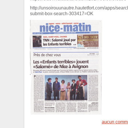
http://unsoirouunautre.hautetfort.com/apps/se
submit-box-search-303417=OK
aucun comme