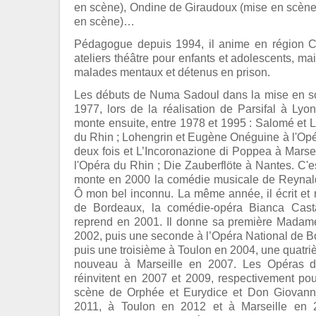
en scène), Ondine de Giraudoux (mise en scène
en scène)…
Pédagogue depuis 1994, il anime en région C
ateliers théâtre pour enfants et adolescents, m
malades mentaux et détenus en prison.
Les débuts de Numa Sadoul dans la mise en s
1977, lors de la réalisation de Parsifal à Lyon
monte ensuite, entre 1978 et 1995 : Salomé et L
du Rhin ; Lohengrin et Eugène Onéguine à l'Opé
deux fois et L’Incoronazione di Poppea à Marsei
l'Opéra du Rhin ; Die Zauberflöte à Nantes. C'e
monte en 2000 la comédie musicale de Reynal
Ô mon bel inconnu. La même année, il écrit et r
de Bordeaux, la comédie-opéra Bianca Castaf
reprend en 2001. Il donne sa première Madame 
2002, puis une seconde à l’Opéra National de B
puis une troisième à Toulon en 2004, une quatri
nouveau à Marseille en 2007. Les Opéras d
réinvitent en 2007 et 2009, respectivement po
scène de Orphée et Eurydice et Don Giovann
2011, à Toulon en 2012 et à Marseille en 