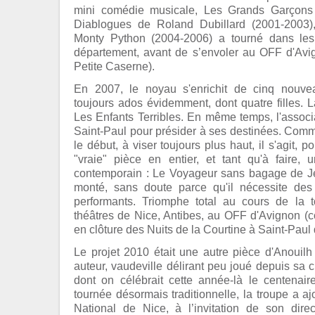
mini comédie musicale, Les Grands Garçons 
Diablogues de Roland Dubillard (2001-2003),
Monty Python (2004-2006) a tourné dans les 
département, avant de s’envoler au OFF d'Avig
Petite Caserne).
En 2007, le noyau s'enrichit de cinq nouve
toujours ados évidemment, dont quatre filles.
Les Enfants Terribles. En même temps, l'assoc
Saint-Paul pour présider à ses destinées. Comme
le début, à viser toujours plus haut, il s'agit, p
"vraie" pièce en entier, et tant qu'à faire,
contemporain : Le Voyageur sans bagage de J
monté, sans doute parce qu'il nécessite des 
performants. Triomphe total au cours de la 
théâtres de Nice, Antibes, au OFF d'Avignon (co
en clôture des Nuits de la Courtine à Saint-Paul
Le projet 2010 était une autre pièce d'Anouilh
auteur, vaudeville délirant peu joué depuis sa 
dont on célébrait cette année-là le centenai
tournée désormais traditionnelle, la troupe a a
National de Nice, à l’invitation de son dire