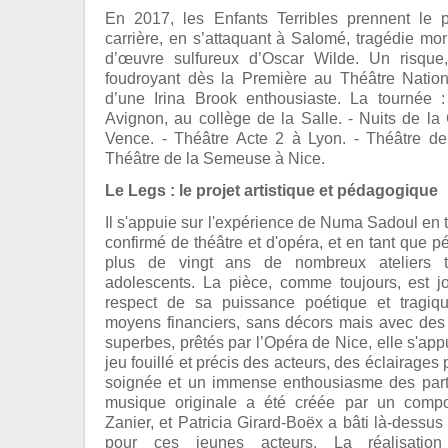
En 2017, les Enfants Terribles prennent le 
carrière, en s’attaquant à Salomé, tragédie mor
d’œuvre sulfureux d’Oscar Wilde. Un risqu
foudroyant dès la Première au Théâtre Nationa
d’une Irina Brook enthousiaste. La tournée 
Avignon, au collège de la Salle. - Nuits de la
Vence. - Théâtre Acte 2 à Lyon. - Théâtre de
Théâtre de la Semeuse à Nice.
Le Legs : le projet artistique et pédagogique
Il s'appuie sur l'expérience de Numa Sadoul en 
confirmé de théâtre et d'opéra, et en tant que
plus de vingt ans de nombreux ateliers t
adolescents. La pièce, comme toujours, est 
respect de sa puissance poétique et tragi
moyens financiers, sans décors mais avec des
superbes, prêtés par l’Opéra de Nice, elle s'app
jeu fouillé et précis des acteurs, des éclairage
soignée et un immense enthousiasme des part
musique originale a été créée par un compos
Zanier, et Patricia Girard-Boëx a bâti là-dessu
pour ces jeunes acteurs. La réalisatio