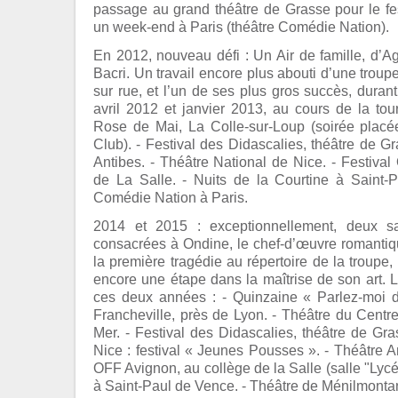
passage au grand théâtre de Grasse pour le fes
un week-end à Paris (théâtre Comédie Nation).
En 2012, nouveau défi : Un Air de famille, d’A
Bacri. Un travail encore plus abouti d’une trou
sur rue, et l’un de ses plus gros succès, duran
avril 2012 et janvier 2013, au cours de la to
Rose de Mai, La Colle-sur-Loup (soirée placé
Club). - Festival des Didascalies, théâtre de G
Antibes. - Théâtre National de Nice. - Festival
de La Salle. - Nuits de la Courtine à Saint-
Comédie Nation à Paris.
2014 et 2015 : exceptionnellement, deux s
consacrées à Ondine, le chef-d’œuvre romantiq
la première tragédie au répertoire de la troupe, 
encore une étape dans la maîtrise de son art. L
ces deux années : - Quinzaine « Parlez-moi 
Francheville, près de Lyon. - Théâtre du Centr
Mer. - Festival des Didascalies, théâtre de Gra
Nice : festival « Jeunes Pousses ». - Théâtre An
OFF Avignon, au collège de la Salle (salle "Lycée
à Saint-Paul de Vence. - Théâtre de Ménilmontan