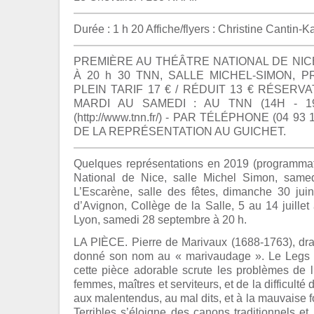
Durée : 1 h 20 Affiche/flyers : Christine Cantin-
PREMIÈRE AU THÉÂTRE NATIONAL DE NICE
À 20 h 30 TNN, SALLE MICHEL-SIMON,
PLEIN TARIF 17 € / RÉDUIT 13 € RÉSERV
MARDI AU SAMEDI : AU TNN (14H - 1
(http://www.tnn.fr/) - PAR TÉLÉPHONE (04 93
DE LA REPRÉSENTATION AU GUICHET.
Quelques représentations en 2019 (programmati
National de Nice, salle Michel Simon, same
L’Escarène, salle des fêtes, dimanche 30 jui
d’Avignon, Collège de la Salle, 5 au 14 juillet
Lyon, samedi 28 septembre à 20 h.
LA PIÈCE. Pierre de Marivaux (1688-1763), dr
donné son nom au « marivaudage ». Le Legs 
cette pièce adorable scrute les problèmes de 
femmes, maîtres et serviteurs, et de la difficult
aux malentendus, au mal dits, et à la mauvaise f
Terribles s’éloigne des canons traditionnels e