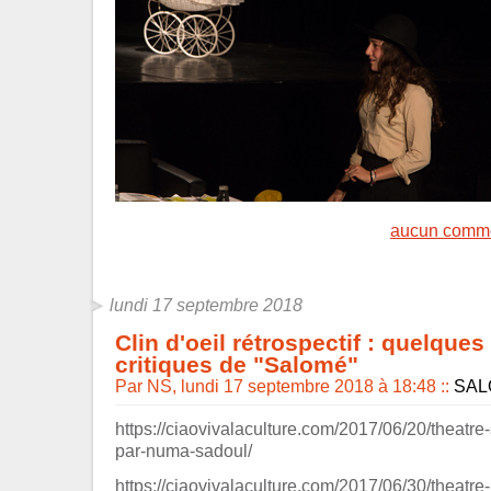
aucun comme
lundi 17 septembre 2018
Clin d'oeil rétrospectif : quelque
critiques de "Salomé"
Par NS, lundi 17 septembre 2018 à 18:48
::
SAL
https://ciaovivalaculture.com/2017/06/20/theatr
par-numa-sadoul/
https://ciaovivalaculture.com/2017/06/30/theatre