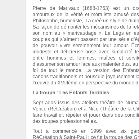
Pierre de Marivaux (1688-1763) est un dr
amoureux de la vérité et moraliste amusé d
Philosophe, humoriste, il a créé un style de dial
Sa façon de démonter les mécanismes de la re
son nom au « marivaudage ». Le Legs en est
couples qui s’aiment passent par une série d’
de pouvoir vivre sereinement leur amour. Écr
modeste et délicieuse pose avec simplicité le
entre hommes et femmes, maîtres et serviteu
d’assumer son amour face aux malentendus, au m
foi de tout le monde. La version des Enfants
canons traditionnels et bouscule joyeusement la
l’œuvre du XVIIIème en perspective du monde d’
La troupe : Les Enfants Terribles
Sept ados issus des ateliers théâtre de Num
Vence (RéCréation) et à Nice (Théâtre de la Cit
faire travailler, répéter et jouer dans des condi
des troupes professionnelles.
Tout a commencé en 1999 avec six garço
RéCréation à Saint-Paul : ce fut la troupe des 