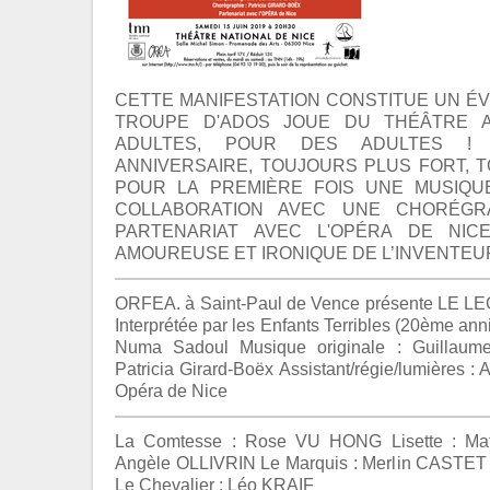
CETTE MANIFESTATION CONSTITUE UN É
TROUPE D'ADOS JOUE DU THÉÂTRE 
ADULTES, POUR DES ADULTES !
ANNIVERSAIRE, TOUJOURS PLUS FORT, T
POUR LA PREMIÈRE FOIS UNE MUSIQU
COLLABORATION AVEC UNE CHORÉGR
PARTENARIAT AVEC L'OPÉRA DE NIC
AMOUREUSE ET IRONIQUE DE L’INVENTEUR
ORFEA. à Saint-Paul de Vence présente LE L
Interprétée par les Enfants Terribles (20ème ann
Numa Sadoul Musique originale : Guillaume
Patricia Girard-Boëx Assistant/régie/lumières : A
Opéra de Nice
La Comtesse : Rose VU HONG Lisette : Mat
Angèle OLLIVRIN Le Marquis : Merlin CASTET 
Le Chevalier : Léo KRAIF