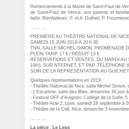
Remerciements à la Mairie de Saint-Paul de Venc
de Saint-Paul de Vence, aux parents et famill
faille. Bienfaiteurs : F. et A. Dutheil, P. Froumesso
… … …
PREMIÈRE AU THÉÂTRE NATIONAL DE NIC
SAMEDI 15 JUIN 2019 À 20 h 30
TNN, SALLE MICHEL-SIMON, PROMENADE 
PLEIN TARIF 17 € / RÉDUIT 13 €
RÉSERVATIONS ET VENTES, DU MARDI AU SA
19H), SUR NTERNET, ET PAR TÉLÉPHONE (04 
SOIR DE LA REPRÉSENTATION AU GUICHET
Quelques représentations en 2019 :
- Théâtre National de Nice, salle Michel Simon, 
- L’Escarène, salle des fêtes, dimanche 30 juin à
- Festival OFF d’Avignon, Collège de la Salle, 5 a
- Théâtre Acte 2, Lyon, samedi 28 septembre à 2
- Théâtre de la Cité, Nice, dimanche 3 novembre
… … …
La pièce : Le Legs