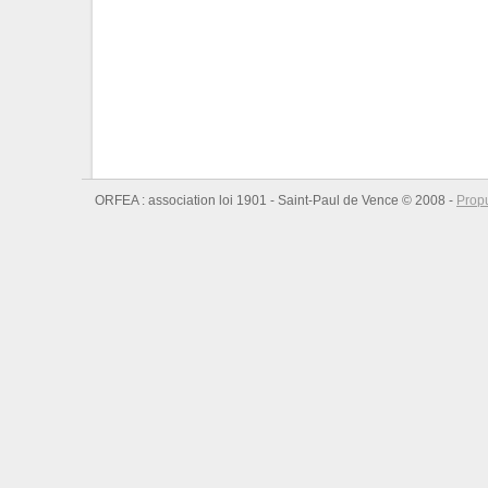
ORFEA : association loi 1901 - Saint-Paul de Vence © 2008 -
Prop