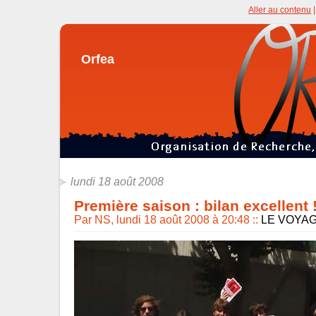
Aller au contenu
Orfea
lundi 18 août 2008
Première saison : bilan excellent 
Par NS, lundi 18 août 2008 à 20:48
::
LE VOYA