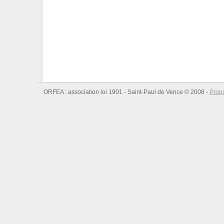
ORFEA : association loi 1901 - Saint-Paul de Vence © 2008 -
Prop