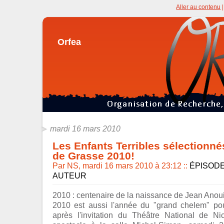
Aller au contenu
Orfea
mardi 16 mars 2010
Les Enfants Terribles sélectionné
de Grasse 2010!
Par NS, mardi 16 mars 2010 à 23:12
::
ÉPISODE
AUTEUR
2010 : centenaire de la naissance de Jean Anoui
2010 est aussi l'année du "grand chelem" pour
après l'invitation du Théâtre National de N