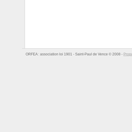
ORFEA : association loi 1901 - Saint-Paul de Vence © 2008 -
Prop