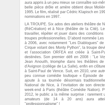
aura appris à un peu mieux se connaître soi-mêm
belle pièce drôle et amère obtient deux Moliè
1995. Le film, réalisé par Cédric Klapisch en 19
nominations en 1997.
LA TROUPE. Six ados des ateliers théâtre de 
(RéCréation) et à Nice (théâtre de la Cité). Le
travailler, répéter et jouer dans des condition
troupes professionnelles. D’abord nommée Le
à 2006, avec notamment "Les Diablogues" de 
Cirque volant des Monty Python", la troupe devi
et l'association ORFEA est créée à Saint-P
destinées. Son premier défi en 2008 : "Le V
Jean Anouilh, triomphe dans les théâtres de
d'Avignon (collège de La Salle), enfin en clôtur
à Saint-Paul de Vence. Suit, en 2010, une autre
peu connue comédie loufoque « Épisode de l
ajoute à sa tournée désormais traditionnel
National de Nice, à l’invitation de son direct
week-end à Paris (théâtre Comédie Nation). 
2012, le public a la même surprise : rarement 
amateurs (de 14 à 20 ans) aura attei
"professionnalisme" !