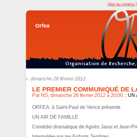
Aller au contenu
Orfea
dimanche 26 février 2012
LE PREMIER COMMUNIQUÉ DE LA
Par NS, dimanche 26 février 2012 à 20:00
::
UN 
ORFEA. à Saint-Paul de Vence présente
UN AIR DE FAMILLE
Comédie dramatique de Agnès Jaoui et Jean-Pie
Interprétée par les Enfants Terribles