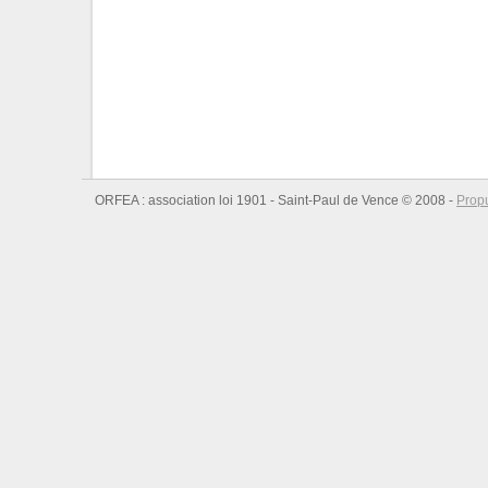
ORFEA : association loi 1901 - Saint-Paul de Vence © 2008 -
Prop