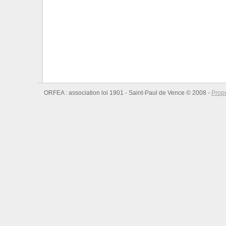
ORFEA : association loi 1901 - Saint-Paul de Vence © 2008 -
Prop