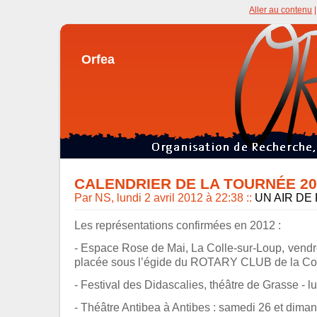
Aller au contenu
Orfea
CALENDRIER DE LA TOURNÉE 20
Par NS, lundi 2 avril 2012 à 22:38
::
UN AIR DE
Les représentations confirmées en 2012 :
- Espace Rose de Mai, La Colle-sur-Loup, vendre
placée sous l’égide du ROTARY CLUB de la Col
- Festival des Didascalies, théâtre de Grasse - l
- Théâtre Antibea à Antibes : samedi 26 et dima