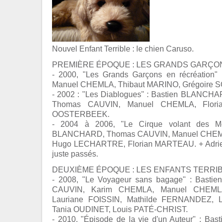
Nouvel Enfant Terrible : le chien Caruso.
PREMIÈRE ÉPOQUE : LES GRANDS GARÇONS
- 2000, "Les Grands Garçons en récréation
Manuel CHEMLA, Thibaut MARINO, Grégoire
- 2002 : "Les Diablogues" : Bastien BLANC
Thomas CAUVIN, Manuel CHEMLA, Flori
OOSTERBEEK.
- 2004 à 2006, "Le Cirque volant des Mo
BLANCHARD, Thomas CAUVIN, Manuel CHE
Hugo LECHARTRE, Florian MARTEAU. + Adrie
juste passés.
DEUXIÈME ÉPOQUE : LES ENFANTS TERRIBLE
- 2008, "Le Voyageur sans bagage" : Bast
CAUVIN, Karim CHEMLA, Manuel CHEMLA
Lauriane FOISSIN, Mathilde FERNANDEZ, 
Tania OUDINET, Louis PATÉ-CHRIST.
- 2010, "Épisode de la vie d'un Auteur" : B