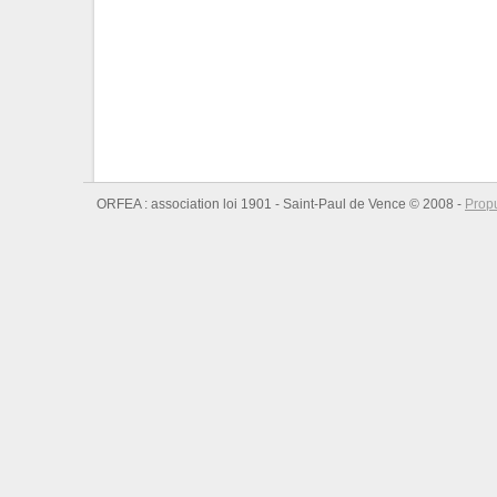
ORFEA : association loi 1901 - Saint-Paul de Vence © 2008 -
Prop