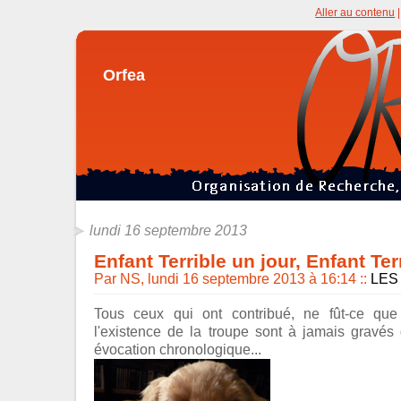
Aller au contenu
Orfea
lundi 16 septembre 2013
Enfant Terrible un jour, Enfant Ter
Par NS, lundi 16 septembre 2013 à 16:14
::
LES
Tous ceux qui ont contribué, ne fût-ce qu
l'existence de la troupe sont à jamais gravés
évocation chronologique...