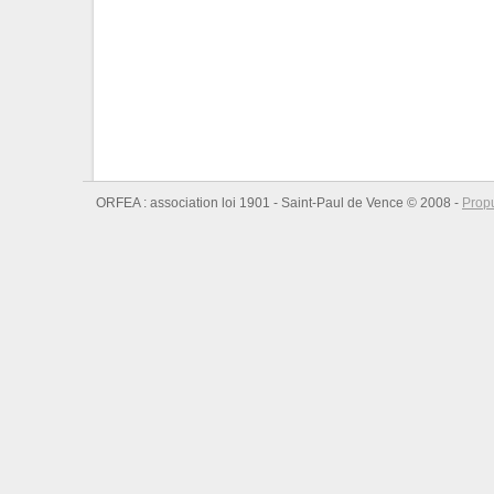
ORFEA : association loi 1901 - Saint-Paul de Vence © 2008 -
Prop