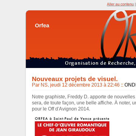
Aller au contenu
Orfea
Nouveaux projets de visuel.
Par NS, jeudi 12 décembre 2013 à 22:46
::
OND
Notre graphiste, Freddy D. apporte de nouvelles 
sera, de toute façon, une belle affiche. À noter, 
pour le Off d'Avignon 2014.