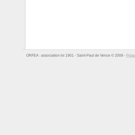
ORFEA : association loi 1901 - Saint-Paul de Vence © 2008 -
Prop