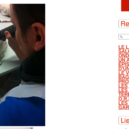
LE 
SAL
OND
UN 
ÉPI
D'U
LE 
BAG
PRO
LES
LES
TER
O.R.
LES
GAR