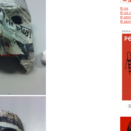
fil rss
fil rs
fil ato
fil at