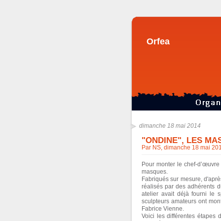
Orfea
dimanche 18 mai 2014
"ONDINE", LES M
Par NS, dimanche 18 mai 20
Pour monter le chef-d’œuvre 
masques.
Fabriqués sur mesure, d'après
réalisés par des adhérents 
atelier avait déjà fourni le 
sculpteurs amateurs ont mont
Fabrice Vienne.
Voici les différentes étapes