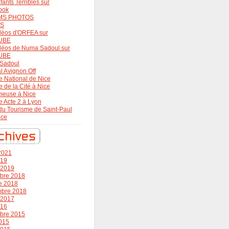
fants Terribles sur
ook
MS PHOTOS
OS
déos d'ORFEA sur
UBE
déos de Numa Sadoul sur
UBE
Sadoul
al Avignon Off
e National de Nice
e de la Cité à Nice
meuse à Nice
e Acte 2 à Lyon
 du Tourisme de Saint-Paul
nce
 2021
019
r 2019
bre 2018
e 2018
mbre 2018
r 2017
016
bre 2015
015