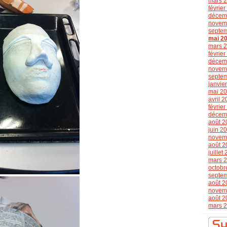
mars 
févrie
décem
novem
septe
mai 2
mars 
févrie
décem
novem
septe
janvie
mai 2
avril 
févrie
décem
août 2
juin 2
novem
août 2
juillet
mars 
octobr
septe
août 2
novem
août 2
mars 