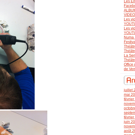
Les En
Faceb
ALBU
VIDE
Les vi
YOUT
Les vi
YOUT
Numa 
Festiv
Théâtr
Théâtr
La Se
Théâtr
Office
de Ve
juillet
mai 2
févrie
novem
octobr
septe
févrie
juin 2
novem
août 2