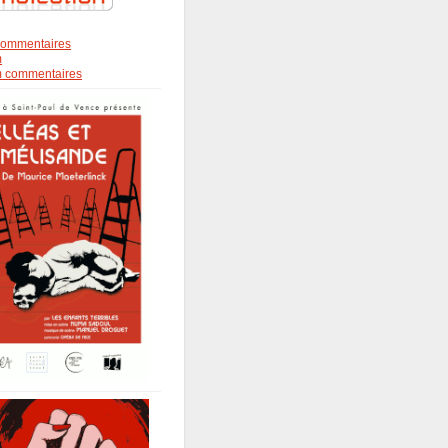
s commentaires
m
om commentaires