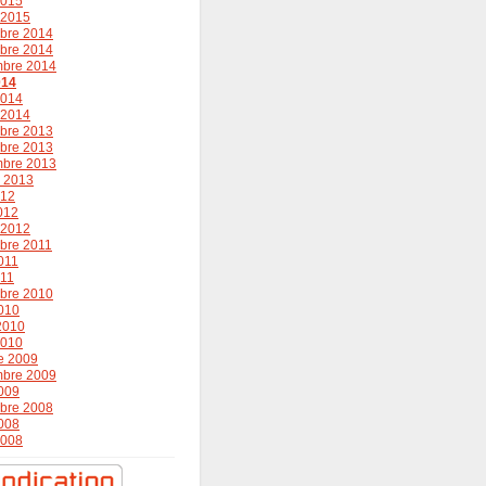
2015
r 2015
bre 2014
bre 2014
mbre 2014
014
2014
r 2014
bre 2013
bre 2013
mbre 2013
r 2013
012
2012
r 2012
bre 2011
011
011
bre 2010
010
 2010
2010
e 2009
mbre 2009
009
bre 2008
008
2008