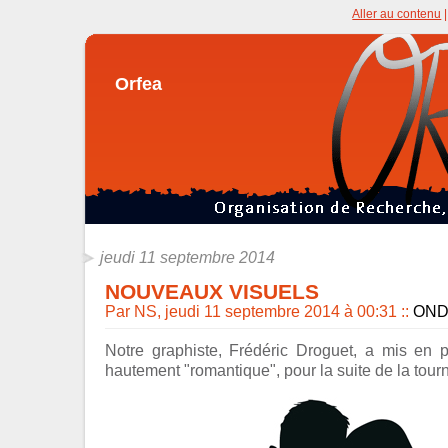
Aller au contenu
Orfea
jeudi 11 septembre 2014
NOUVEAUX VISUELS
Par NS, jeudi 11 septembre 2014 à 00:31
::
OND
Notre graphiste, Frédéric Droguet, a mis en 
hautement "romantique", pour la suite de la tour