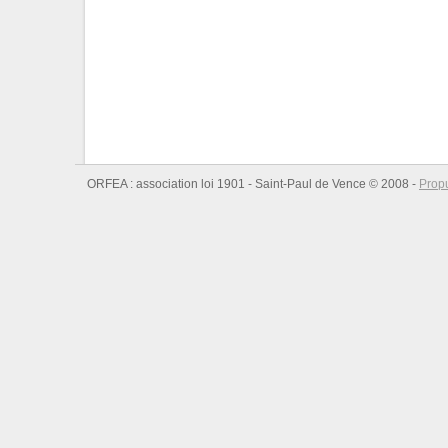
ORFEA : association loi 1901 - Saint-Paul de Vence © 2008 -
Prop