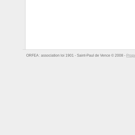
ORFEA : association loi 1901 - Saint-Paul de Vence © 2008 -
Prop