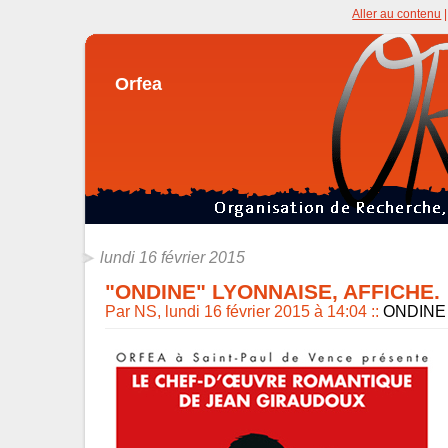
Aller au contenu
Orfea
lundi 16 février 2015
"ONDINE" LYONNAISE, AFFICHE.
Par NS, lundi 16 février 2015 à 14:04
::
ONDINE