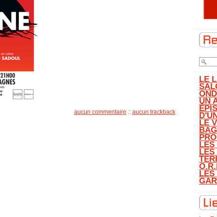
LE 
SAL
OND
UN 
ÉPI
aucun commentaire
::
aucun trackback
D'U
LE 
BAG
PRO
LES
LES
TER
O.R.
LES
GAR