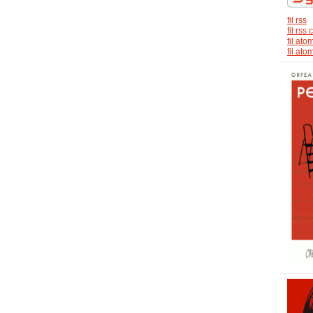
fil rss
fil rs
fil ato
fil at