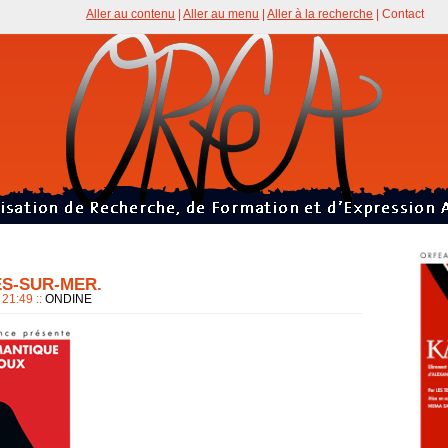
Aller au contenu
|
Aller au menu
|
Aller à la recherche
|
Contact
ES-SUR-MER.
à 21:49
::
ONDINE