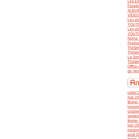
Les En
Faceb
ALBU
VIDE
Les vi
YOUT
Les vi
YOUT
Numa 
Festiv
Théâtr
Théâtr
La Se
Théâtr
Office
de Ve
juillet
mai 2
févrie
novem
octobr
septe
févrie
juin 2
novem
août 2