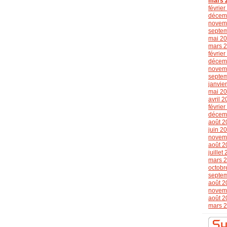
mars 
févrie
décem
novem
septe
mai 2
mars 
févrie
décem
novem
septe
janvie
mai 2
avril 
févrie
décem
août 2
juin 2
novem
août 2
juillet
mars 
octobr
septe
août 2
novem
août 2
mars 