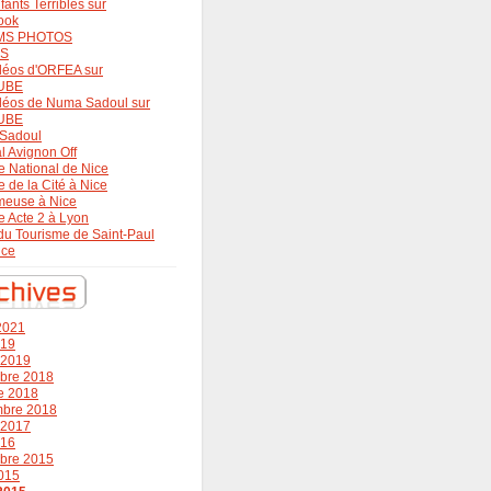
fants Terribles sur
ook
MS PHOTOS
OS
déos d'ORFEA sur
UBE
déos de Numa Sadoul sur
UBE
Sadoul
al Avignon Off
e National de Nice
e de la Cité à Nice
meuse à Nice
e Acte 2 à Lyon
 du Tourisme de Saint-Paul
nce
 2021
019
r 2019
bre 2018
e 2018
mbre 2018
r 2017
016
bre 2015
015