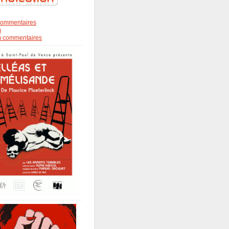
s commentaires
m
om commentaires