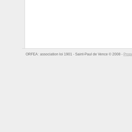
ORFEA : association loi 1901 - Saint-Paul de Vence © 2008 -
Prop