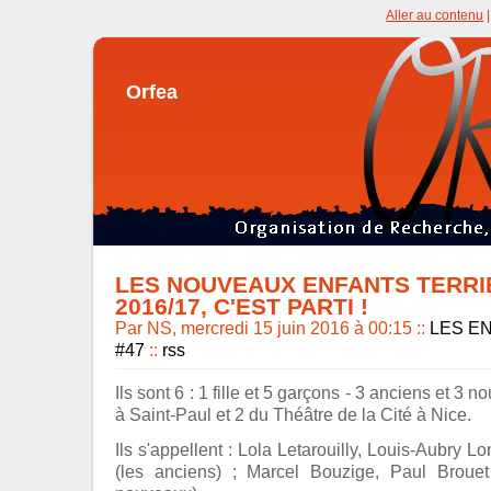
Aller au contenu
Orfea
LES NOUVEAUX ENFANTS TERRI
2016/17, C'EST PARTI !
Par NS, mercredi 15 juin 2016 à 00:15
::
LES E
#47
::
rss
Ils sont 6 : 1 fille et 5 garçons - 3 anciens et 3
à Saint-Paul et 2 du Théâtre de la Cité à Nice.
Ils s'appellent : Lola Letarouilly, Louis-Aubry 
(les anciens) ; Marcel Bouzige, Paul Broue