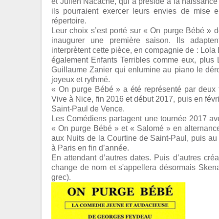
et Julien Nacache, qui a présidé à la naissance
ils pourraient exercer leurs envies de mise
répertoire.
Leur choix s’est porté sur « On purge Bébé »
inaugurer une première saison. Ils adapte
interprètent cette pièce, en compagnie de : Lola 
également Enfants Terribles comme eux, plus L
Guillaume Zanier qui enlumine au piano le dér
joyeux et rythmé.
« On purge Bébé » a été représenté par deux f
Vive à Nice, fin 2016 et début 2017, puis en févr
Saint-Paul de Vence.
Les Comédiens partagent une tournée 2017 avec
« On purge Bébé » et « Salomé » en alternanc
aux Nuits de la Courtine de Saint-Paul, puis a
à Paris en fin d’année.
En attendant d’autres dates. Puis d’autres créa
change de nom et s'appellera désormais Skena
grec).