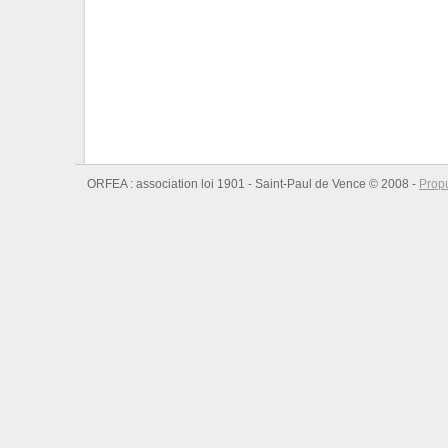
ORFEA : association loi 1901 - Saint-Paul de Vence © 2008 -
Prop