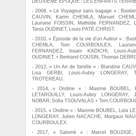
DEUXIÈME ÉPOQUE : LES ENFANTS TERRIBLE
- 2008, « Le Voyageur sans bagage » : Bas
CAUVIN, Karim CHEMLA, Manuel CHEMLA
Lauriane FOISSIN, Mathilde FERNANDEZ, 
Tania OUDINET, Louis PATÉ-CHRIST.
- 2010, « Épisode de la vie d'un Auteur » : 
CHEMLA, Tom COURBOULEX, Lauriane
FERNANDEZ, Issam KADICHI, Louis-Au
OUDINET. + Bertrand COUSIN, Thomas DEBRIX,
- 2012, « Un Air de famille » : Blandine 
Lisa GERBI, Louis-Aubry LONGERAY, Ta
TROTEREAU.
- 2014, « Ondine » : Maxime BOUBEL, B
LETAROUILLY, Louis-Aubry LONGERAY, J
NOBAR, Sofia TSOUVALAS + Tom COURBOU
- 2015, « Ondine » : Maxime BOUBEL, Lola L
LONGERAY, Julien NACACHE, Margaux NAUD
COURBOULEX.
- 2017, « Salomé » : Marcel BOUZIGE,