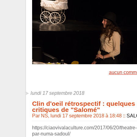
aucun comme
lundi 17 septembre 2018
Clin d'oeil rétrospectif : quelque
critiques de "Salomé"
Par NS, lundi 17 septembre 2018 à 18:48
::
SAL
https://ciaovivalaculture.com/2017/06/20/theatr
par-numa-sadoul/