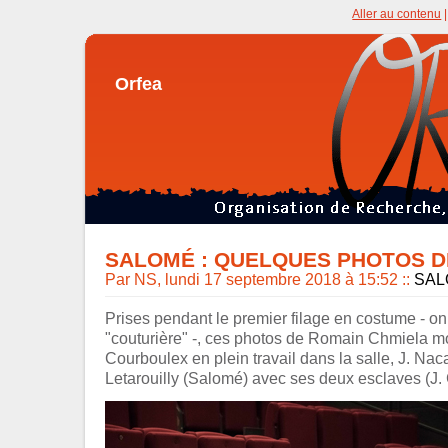
Aller au contenu
Orfea
SALOMÉ : QUELQUES PHOTOS D
Par NS, lundi 17 septembre 2018 à 15:52
::
SAL
Prises pendant le premier filage en costume - o
"couturière" -, ces photos de Romain Chmiela mo
Courboulex en plein travail dans la salle, J. Nac
Letarouilly (Salomé) avec ses deux esclaves (J.