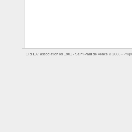
ORFEA : association loi 1901 - Saint-Paul de Vence © 2008 -
Prop