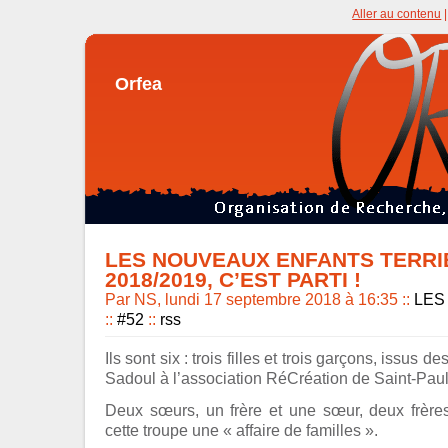
Aller au contenu
Orfea
LES NOUVEAUX ENFANTS TERRI
2018/2019, C’EST PARTI !
Par NS, lundi 17 septembre 2018 à 16:35
::
LES
::
#52
::
rss
Ils sont six : trois filles et trois garçons, issus 
Sadoul à l’association RéCréation de Saint-Pau
Deux sœurs, un frère et une sœur, deux frères
cette troupe une « affaire de familles ».