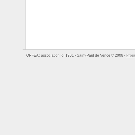
ORFEA : association loi 1901 - Saint-Paul de Vence © 2008 -
Prop