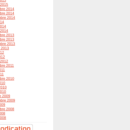
2015
r 2015
bre 2014
bre 2014
mbre 2014
014
2014
r 2014
bre 2013
bre 2013
mbre 2013
r 2013
012
2012
r 2012
bre 2011
011
011
bre 2010
010
 2010
2010
e 2009
mbre 2009
009
bre 2008
008
2008