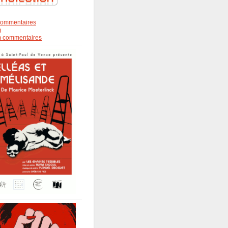
s commentaires
m
om commentaires