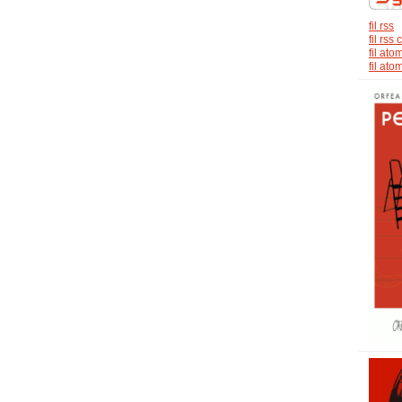
fil rss
fil rs
fil ato
fil at