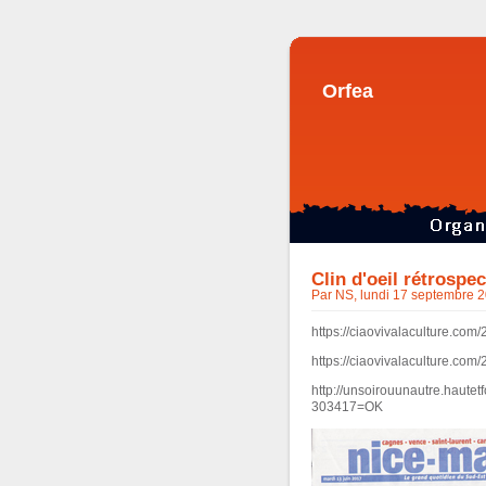
Orfea
Clin d'oeil rétrospe
Par NS, lundi 17 septembre 
https://ciaovivalaculture.co
https://ciaovivalaculture.com
http://unsoirouunautre.haut
303417=OK