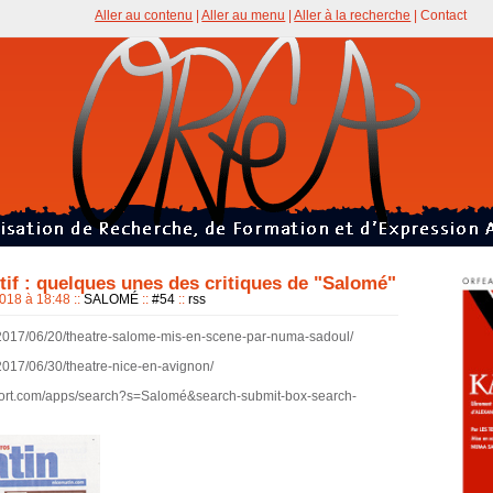
Aller au contenu
|
Aller au menu
|
Aller à la recherche
|
Contact
ctif : quelques unes des critiques de "Salomé"
2018 à 18:48
::
SALOMÉ
::
#54
::
rss
m/2017/06/20/theatre-salome-mis-en-scene-par-numa-sadoul/
/2017/06/30/theatre-nice-en-avignon/
etfort.com/apps/search?s=Salomé&search-submit-box-search-