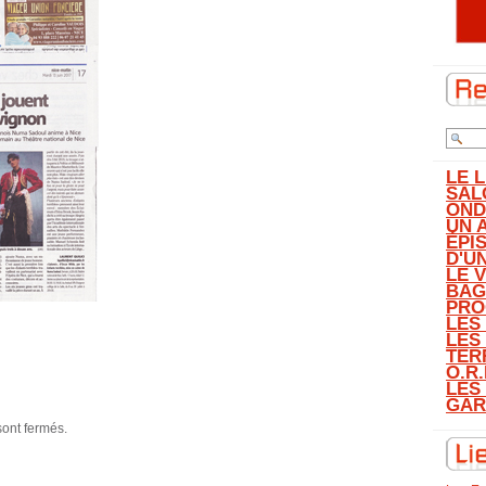
LE 
SAL
OND
UN 
ÉPI
D'U
LE 
BAG
PRO
LES
LES
TER
O.R.
LES
GAR
sont fermés.