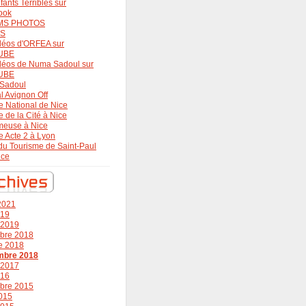
fants Terribles sur
ook
MS PHOTOS
OS
déos d'ORFEA sur
UBE
déos de Numa Sadoul sur
UBE
Sadoul
al Avignon Off
e National de Nice
e de la Cité à Nice
meuse à Nice
e Acte 2 à Lyon
 du Tourisme de Saint-Paul
nce
 2021
019
r 2019
bre 2018
e 2018
mbre 2018
r 2017
016
bre 2015
015