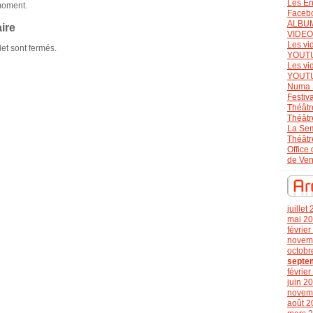
Les En
moment.
Faceb
ALBU
ire
VIDE
Les vi
et sont fermés.
YOUT
Les vi
YOUT
Numa 
Festiv
Théâtr
Théâtr
La Se
Théâtr
Office
de Ve
juillet
mai 2
févrie
novem
octobr
septe
févrie
juin 2
novem
août 2