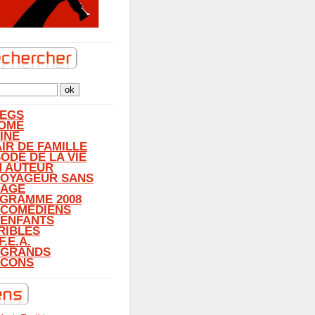
LEGS
OMÉ
INE
AIR DE FAMILLE
SODE DE LA VIE
N AUTEUR
VOYAGEUR SANS
AGE
GRAMME 2008
 COMÉDIENS
 ENFANTS
RIBLES
F.E.A.
 GRANDS
CONS