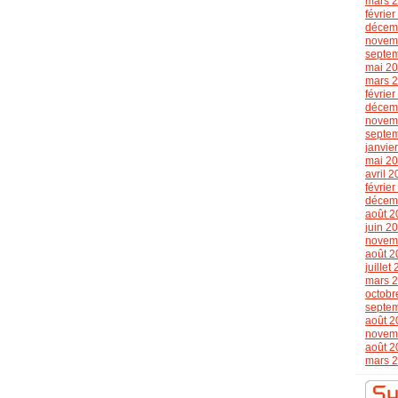
mars 
févrie
décem
novem
septe
mai 2
mars 
févrie
décem
novem
septe
janvie
mai 2
avril 
févrie
décem
août 2
juin 2
novem
août 2
juillet
mars 
octobr
septe
août 2
novem
août 2
mars 