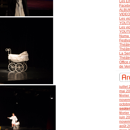
Les En
Faceb
ALBU
VIDE
Les vi
YOUT
Les vi
YOUT
Numa 
Festiv
Théâtr
Théâtr
La Se
Théâtr
Office
de Ve
juillet
mai 2
févrie
novem
octobr
septe
févrie
juin 2
novem
août 2