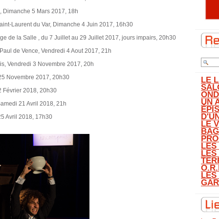
s, Dimanche 5 Mars 2017, 18h
aint-Laurent du Var, Dimanche 4 Juin 2017, 16h30
e de la Salle , du 7 Juillet au 29 Juillet 2017, jours impairs, 20h30
t-Paul de Vence, Vendredi 4 Aout 2017, 21h
ris, Vendredi 3 Novembre 2017, 20h
 25 Novembre 2017, 20h30
LE 
SAL
2 Février 2018, 20h30
OND
UN 
Samedi 21 Avril 2018, 21h
ÉPI
D'U
25 Avril 2018, 17h30
LE 
BAG
PRO
LES
LES
TER
O.R.
LES
GAR