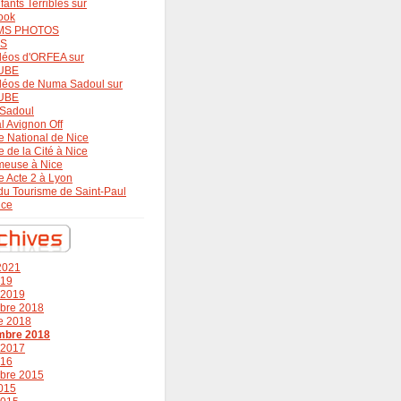
fants Terribles sur
ook
MS PHOTOS
OS
déos d'ORFEA sur
UBE
déos de Numa Sadoul sur
UBE
Sadoul
al Avignon Off
e National de Nice
e de la Cité à Nice
meuse à Nice
e Acte 2 à Lyon
 du Tourisme de Saint-Paul
nce
 2021
019
r 2019
bre 2018
e 2018
mbre 2018
r 2017
016
bre 2015
015