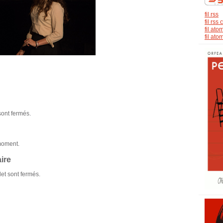
fil rss
fil rs
fil ato
fil at
sont fermés.
moment.
ire
et sont fermés.