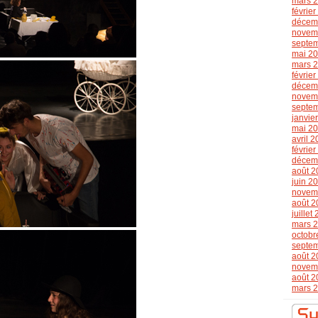
mars 
févrie
décem
novem
septe
mai 2
mars 
févrie
décem
novem
septe
janvie
mai 2
avril 
févrie
décem
août 2
juin 2
novem
août 2
juillet
mars 
octobr
septe
août 2
novem
août 2
mars 