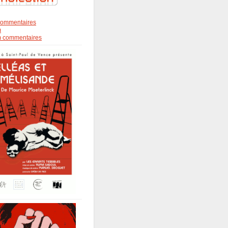
s commentaires
m
om commentaires