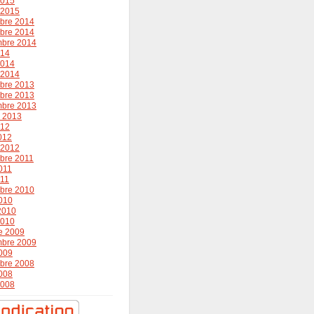
2015
r 2015
bre 2014
bre 2014
mbre 2014
014
2014
r 2014
bre 2013
bre 2013
mbre 2013
r 2013
012
2012
r 2012
bre 2011
011
011
bre 2010
010
 2010
2010
e 2009
mbre 2009
009
bre 2008
008
2008