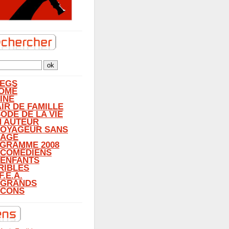
LEGS
OMÉ
INE
AIR DE FAMILLE
SODE DE LA VIE
N AUTEUR
VOYAGEUR SANS
AGE
GRAMME 2008
 COMÉDIENS
 ENFANTS
RIBLES
F.E.A.
 GRANDS
CONS