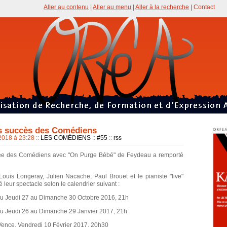
Aller au contenu
|
Aller au menu
|
Aller à la recherche
|
Contact
s succès des Comédiens
2018 à 23:28
::
LES COMÉDIENS
::
#55
::
rss
rnée des Comédiens avec "On Purge Bébé" de Feydeau a remporté
 Louis Longeray, Julien Nacache, Paul Brouet et le pianiste "live"
leur spectacle selon le calendrier suivant :
 du Jeudi 27 au Dimanche 30 Octobre 2016, 21h
 du Jeudi 26 au Dimanche 29 Janvier 2017, 21h
Vence, Vendredi 10 Février 2017, 20h30