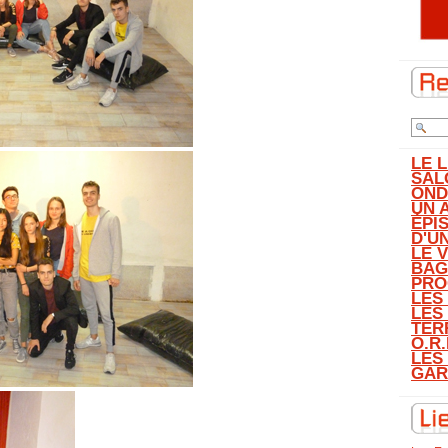
LE 
SAL
OND
UN 
ÉPI
D'U
LE 
BAG
PRO
LES
LES
TER
O.R.
LES
GAR