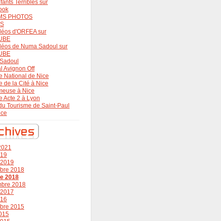
fants Terribles sur
ook
MS PHOTOS
OS
déos d'ORFEA sur
UBE
déos de Numa Sadoul sur
UBE
Sadoul
al Avignon Off
e National de Nice
e de la Cité à Nice
meuse à Nice
e Acte 2 à Lyon
 du Tourisme de Saint-Paul
nce
 2021
019
r 2019
bre 2018
re 2018
mbre 2018
r 2017
016
bre 2015
015