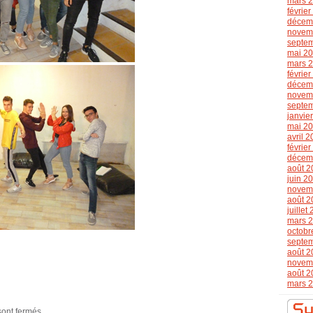
mars 
févrie
décem
novem
septe
mai 2
mars 
févrie
décem
novem
septe
janvie
mai 2
avril 
févrie
décem
août 2
juin 2
novem
août 2
juillet
mars 
octobr
septe
août 2
novem
août 2
mars 
sont fermés.