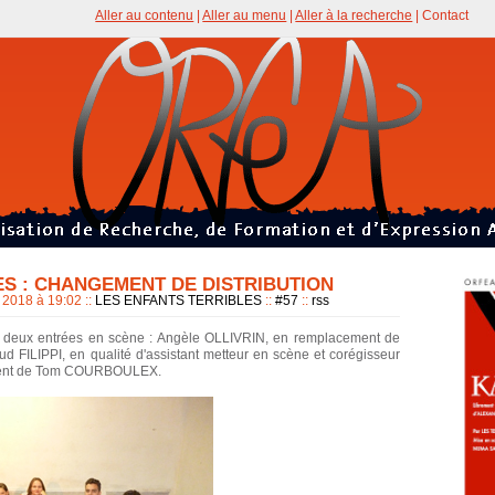
Aller au contenu
|
Aller au menu
|
Aller à la recherche
|
Contact
ES : CHANGEMENT DE DISTRIBUTION
 2018 à 19:02
::
LES ENFANTS TERRIBLES
::
#57
::
rss
, deux entrées en scène : Angèle OLLIVRIN, en remplacement de
d FILIPPI, en qualité d'assistant metteur en scène et corégisseur
ement de Tom COURBOULEX.