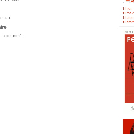
fil rss
fil rs
fil ato
moment.
fil at
ire
et sont fermés.