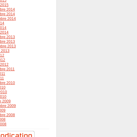
2015
r 2015
bre 2014
bre 2014
mbre 2014
014
2014
r 2014
bre 2013
bre 2013
mbre 2013
r 2013
012
2012
r 2012
bre 2011
011
011
bre 2010
010
 2010
2010
e 2009
mbre 2009
009
bre 2008
008
2008