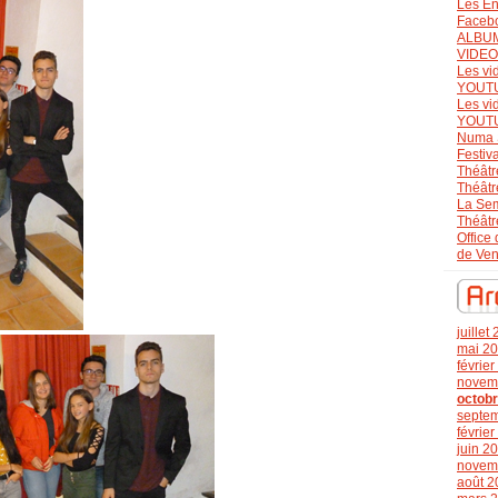
Les En
Faceb
ALBU
VIDE
Les vi
YOUT
Les vi
YOUT
Numa 
Festiv
Théâtr
Théâtr
La Se
Théâtr
Office
de Ve
juillet
mai 2
févrie
novem
octob
septe
févrie
juin 2
novem
août 2