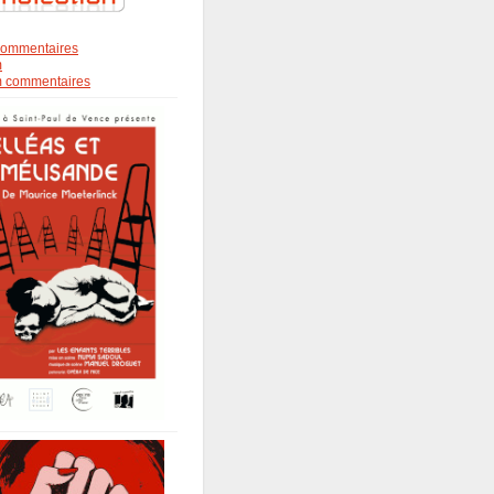
s commentaires
m
om commentaires