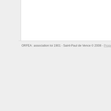
ORFEA : association loi 1901 - Saint-Paul de Vence © 2008 -
Prop