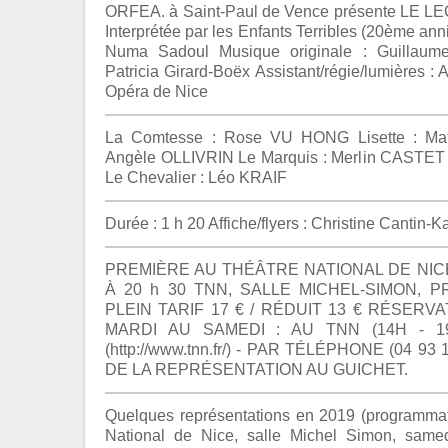
ORFEA. à Saint-Paul de Vence présente LE L
Interprétée par les Enfants Terribles (20ème ann
Numa Sadoul Musique originale : Guillaume
Patricia Girard-Boëx Assistant/régie/lumières : A
Opéra de Nice
La Comtesse : Rose VU HONG Lisette : Mat
Angèle OLLIVRIN Le Marquis : Merlin CASTET 
Le Chevalier : Léo KRAIF
Durée : 1 h 20 Affiche/flyers : Christine Cantin-
PREMIÈRE AU THÉÂTRE NATIONAL DE NICE
À 20 h 30 TNN, SALLE MICHEL-SIMON,
PLEIN TARIF 17 € / RÉDUIT 13 € RÉSERV
MARDI AU SAMEDI : AU TNN (14H - 1
(http://www.tnn.fr/) - PAR TÉLÉPHONE (04 93
DE LA REPRÉSENTATION AU GUICHET.
Quelques représentations en 2019 (programmati
National de Nice, salle Michel Simon, same