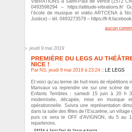
VIBRATIONS à Saint-Paul de Vence (1572 Chem
0493598294 – https://attitude-vibrations.fr/
l’école de musique et vidéo ARTCENA à Nic
Justice) – tél. 0493273579 – https://fr-fr.facebo
aucun comme
jeudi 9 mai 2019
PREMIÈRE DU LEGS AU THÉÂTR
NICE !
Par NS, jeudi 9 mai 2019 à 23:24
::
LE LEGS
Et voici qu'au terme de huit mois de répétitions in
Marivaux va reprendre vie sur une scène de 
Enfants Terribles : samedi 15 juin à 20 h 
modernisée, décapée, mise en musique e
opérationnelle. Suivra une représentation dim
dans la salle des fêtes de l'Escarène, un village d
puis ce sera le OFF d'AVIGNON, du 5 au 14
reparlerons.