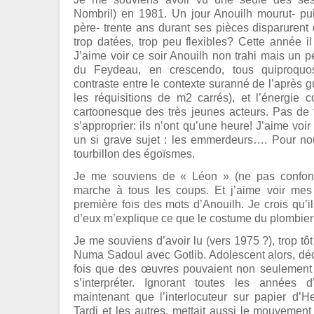
Nombril) en 1981. Un jour Anouilh mourut- p
père- trente ans durant ses pièces disparurent 
trop datées, trop peu flexibles? Cette année il
J’aime voir ce soir Anouilh non trahi mais un
du Feydeau, en crescendo, tous quiproquos
contraste entre le contexte suranné de l’après gu
les réquisitions de m2 carrés), et l’énergie co
cartoonesque des très jeunes acteurs. Pas de 
s’approprier: ils n’ont qu’une heure! J’aime voir 
un si grave sujet : les emmerdeurs…. Pour nou
tourbillon des égoïsmes.
Je me souviens de « Léon » (ne pas confon
marche à tous les coups. Et j’aime voir mes p
première fois des mots d’Anouilh. Je crois qu’i
d’eux m’explique ce que le costume du plombier 
Je me souviens d’avoir lu (vers 1975 ?), trop tôt
Numa Sadoul avec Gotlib. Adolescent alors, dé
fois que des œuvres pouvaient non seulement s
s’interpréter. Ignorant toutes les années 
maintenant que l’interlocuteur sur papier d’H
Tardi et les autres, mettait aussi le mouvement