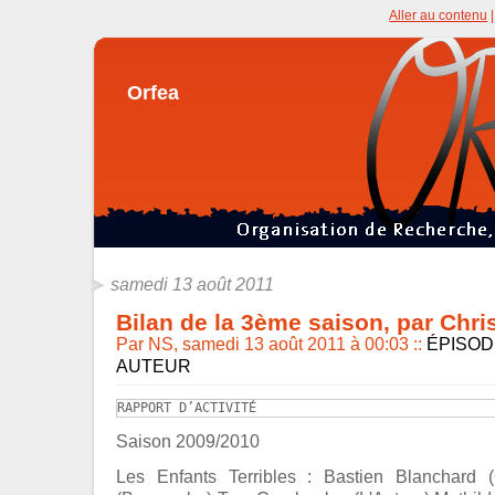
Aller au contenu
Orfea
samedi 13 août 2011
Bilan de la 3ème saison, par Chri
Par NS, samedi 13 août 2011 à 00:03
::
ÉPISOD
AUTEUR
RAPPORT D’ACTIVITÉ
Saison 2009/2010
Les Enfants Terribles : Bastien Blanchard