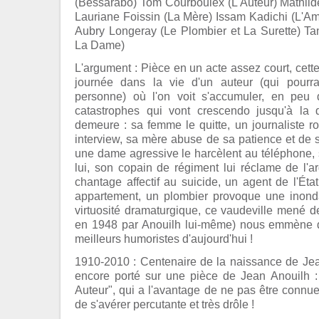
(Bessarabo) Tom Courboulex (L'Auteur) Mathi
Lauriane Foissin (La Mère) Issam Kadichi (L'Ami
Aubry Longeray (Le Plombier et La Surette) Ta
La Dame)
L'argument : Pièce en un acte assez court, cett
journée dans la vie d'un auteur (qui pourra
personne) où l'on voit s'accumuler, en peu
catastrophes qui vont crescendo jusqu'à la 
demeure : sa femme le quitte, un journaliste r
interview, sa mère abuse de sa patience et de 
une dame agressive le harcèlent au téléphone,
lui, son copain de régiment lui réclame de l'ar
chantage affectif au suicide, un agent de l'Éta
appartement, un plombier provoque une inond
virtuosité dramaturgique, ce vaudeville mené d
en 1948 par Anouilh lui-même) nous emmène d
meilleurs humoristes d'aujourd'hui !
1910-2010 : Centenaire de la naissance de Jea
encore porté sur une pièce de Jean Anouilh :
Auteur", qui a l'avantage de ne pas être connue,
de s'avérer percutante et très drôle !