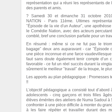
représentation qui a réuni les représentants de 
des parents et amis.
? Samedi 30 et dimanche 31 octobre 2
NATION - Paris 11ème. Ultimes représenta
"Épisode de la vie d'un Auteur", une apothéose 
le Comédie Nation, avec des acteurs percutant
comblé, bref une conclusion parfaite pour un trava
En résumé : même si ce ne fut pas le trio
bagage" deux ans auparavant - car "Épisode de
une pièce inconnue et une farce vaudevillesque a
faut sans doute également tenir compte d’un
favorable - ce fut un réel succès durant la vingt
sûrement le meilleur "travail" de la troupe, le plu
Les apports au plan pédagogique : Promesses t
!!
L'objectif pédagogique a consisté tout d’abord 
adolescents - cinq garçons et trois filles âg
élèves émérites des ateliers de Numa Sadoul à S
confronter à une pièce difficile à monter du gran
à les faire répéter et travailler durant de