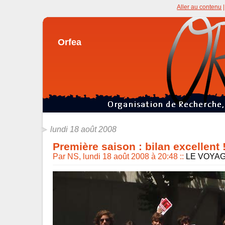
Aller au contenu
Orfea
lundi 18 août 2008
Première saison : bilan excellent 
Par NS, lundi 18 août 2008 à 20:48
::
LE VOYA