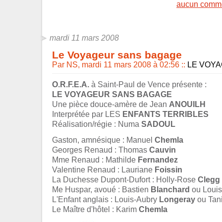
aucun comme
mardi 11 mars 2008
Le Voyageur sans bagage
Par NS, mardi 11 mars 2008 à 02:56
::
LE VOY
O.R.F.E.A.
à Saint-Paul de Vence présente :
LE VOYAGEUR SANS BAGAGE
Une pièce douce-amère de Jean
ANOUILH
Interprétée par LES
ENFANTS TERRIBLES
Réalisation/régie : Numa
SADOUL
Gaston, amnésique : Manuel
Chemla
Georges Renaud : Thomas
Cauvin
Mme Renaud : Mathilde
Fernandez
Valentine Renaud : Lauriane
Foissin
La Duchesse Dupont-Dufort : Holly-Rose
Clegg
Me Huspar, avoué : Bastien
Blanchard
ou Loui
L'Enfant anglais : Louis-Aubry
Longeray
ou Tan
Le Maître d'hôtel : Karim
Chemla