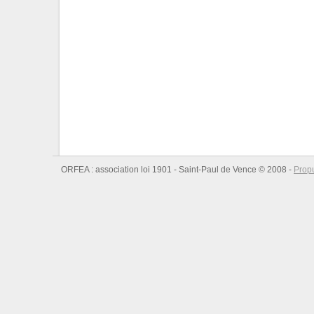
ORFEA : association loi 1901 - Saint-Paul de Vence © 2008 -
Prop