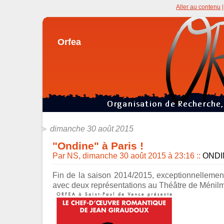
Aller au contenu
Orfea
dimanche 30 août 2015
"Ondine" à Paris !
Par NS, dimanche 30 août 2015 à 23:16
::
ONDI
Fin de la saison 2014/2015, exceptionnellemen
avec deux représentations au Théâtre de Ménilm