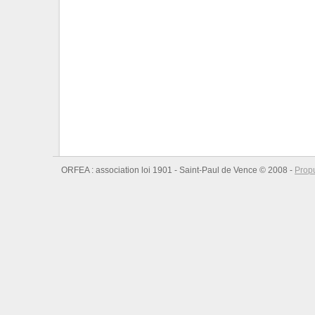
ORFEA : association loi 1901 - Saint-Paul de Vence © 2008 -
Prop