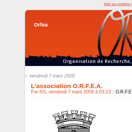
Aller au contenu
Orfea
vendredi 7 mars 2008
L'association O.R.F.E.A.
Par NS, vendredi 7 mars 2008 à 03:23
::
O.R.F.E