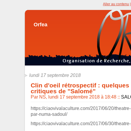
Aller au contenu
Orfea
lundi 17 septembre 2018
Clin d'oeil rétrospectif : quelque
critiques de "Salomé"
Par NS, lundi 17 septembre 2018 à 18:48
::
SAL
https://ciaovivalaculture.com/2017/06/20/theatr
par-numa-sadoul/
https://ciaovivalaculture.com/2017/06/30/theatre