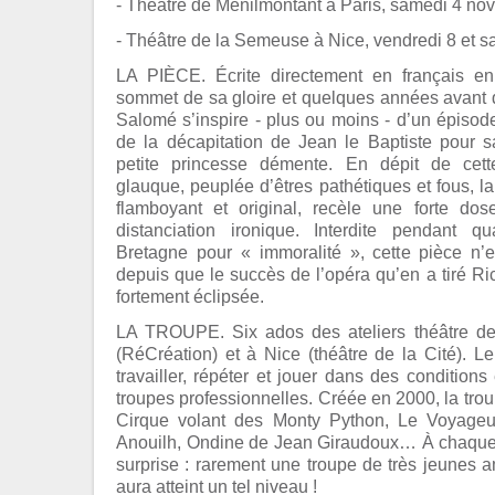
- Théâtre de Ménilmontant à Paris, samedi 4 no
- Théâtre de la Semeuse à Nice, vendredi 8 et 
LA PIÈCE. Écrite directement en français 
sommet de sa gloire et quelques années avant d
Salomé s’inspire - plus ou moins - d’un épisode
de la décapitation de Jean le Baptiste pour sa
petite princesse démente. En dépit de cet
glauque, peuplée d’êtres pathétiques et fous, l
flamboyant et original, recèle une forte do
distanciation ironique. Interdite pendant
Bretagne pour « immoralité », cette pièce n’
depuis que le succès de l’opéra qu’en a tiré Ri
fortement éclipsée.
LA TROUPE. Six ados des ateliers théâtre de
(RéCréation) et à Nice (théâtre de la Cité). Le
travailler, répéter et jouer dans des condition
troupes professionnelles. Créée en 2000, la trou
Cirque volant des Monty Python, Le Voyage
Anouilh, Ondine de Jean Giraudoux… À chaque f
surprise : rarement une troupe de très jeunes 
aura atteint un tel niveau !