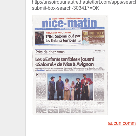
http://unsoirouunautre.hautetfort.com/apps/se
submit-box-search-303417=OK
aucun comme