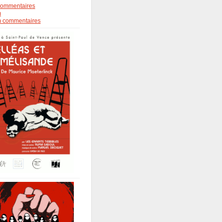
s commentaires
m
om commentaires