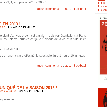
is - 3, 4, et 5 janvier 2013 à 20 h 30.
fil rs
fil ato
aucun commentaire
::
aucun trackback
fil at
 EN 2013 !
22:28
::
UN AIR DE FAMILLE
vient d'arriver, et ce n'est pas rien : trois représentations à Paris,
 les Enfants Terribles ont joué "Épisode de la vie d'un Auteur" en
r 2013 à 20 h 30.
e : chronométrage effectué, le spectacle dure 1 heure 10 minutes :
aucun commentaire
::
aucun trackback
NIQUÉ DE LA SAISON 2012 !
 2012 à 20:00
::
UN AIR DE FAMILLE
e présente