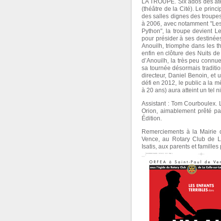
LA TROUPE. Six ados des atel
(théâtre de la Cité). Le princi
des salles dignes des troup
à 2006, avec notamment "Les
Python", la troupe devient L
pour présider à ses destinée
Anouilh, triomphe dans les th
enfin en clôture des Nuits de
d’Anouilh, la très peu connu
sa tournée désormais traditio
directeur, Daniel Benoin, et
défi en 2012, le public a la 
à 20 ans) aura atteint un tel 
Assistant : Tom Courboulex. 
Orion, aimablement prêté par
Édition.
Remerciements à la Mairie d
Vence, au Rotary Club de La
Isatis, aux parents et familles