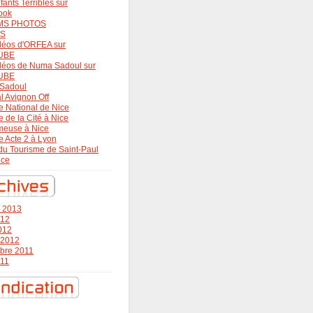
fants Terribles sur
ook
MS PHOTOS
OS
déos d'ORFEA sur
UBE
déos de Numa Sadoul sur
UBE
Sadoul
al Avignon Off
e National de Nice
e de la Cité à Nice
meuse à Nice
e Acte 2 à Lyon
 du Tourisme de Saint-Paul
nce
r 2013
012
2012
r 2012
bre 2011
011