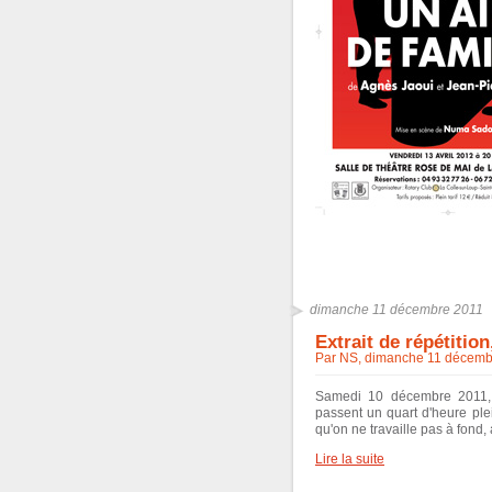
dimanche 11 décembre 2011
Extrait de répétitio
Par NS, dimanche 11 décemb
Samedi 10 décembre 2011, 
passent un quart d'heure ple
qu'on ne travaille pas à fond,
Lire la suite