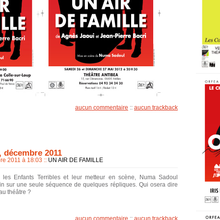
aucun commentaire
::
aucun trackback
n, décembre 2011
re 2011 à 18:03
::
UN AIR DE FAMILLE
les Enfants Terribles et leur metteur en scène, Numa Sadoul
in sur une seule séquence de quelques répliques. Qui osera dire
 au théâtre ?
aucun commentaire
::
aucun trackback