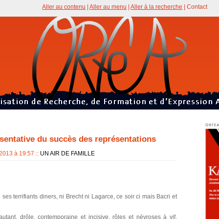
Aller au contenu
|
Aller au menu
|
Aller à la recherche
|
Contact
ésentative du succès des représentations
 2013 à 19:57
::
UN AIR DE FAMILLE
e ses terrifiants diners, ni Brecht ni Lagarce, ce soir ci mais Bacri et
autant, drôle, contemporaine et incisive, rôles et névroses à vif,