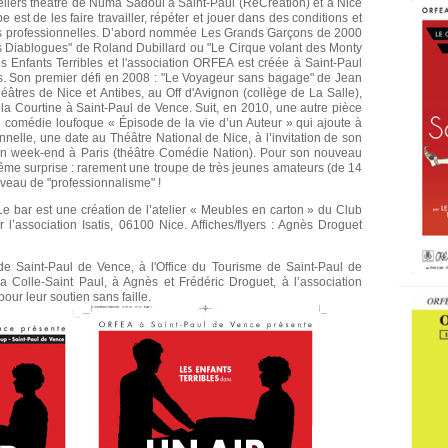
iers théâtre de Numa Sadoul à Saint-Paul (RéCréation) et à Nice
pe est de les faire travailler, répéter et jouer dans des conditions et
es professionnelles. D’abord nommée Les Grands Garçons de 2000
 Diablogues" de Roland Dubillard ou "Le Cirque volant des Monty
es Enfants Terribles et l'association ORFEA est créée à Saint-Paul
s. Son premier défi en 2008 : "Le Voyageur sans bagage" de Jean
éâtres de Nice et Antibes, au Off d'Avignon (collège de La Salle),
 la Courtine à Saint-Paul de Vence. Suit, en 2010, une autre pièce
e comédie loufoque « Épisode de la vie d’un Auteur » qui ajoute à
nnelle, une date au Théâtre National de Nice, à l’invitation de son
 un week-end à Paris (théâtre Comédie Nation). Pour son nouveau
même surprise : rarement une troupe de très jeunes amateurs (de 14
niveau de "professionnalisme" !
Le bar est une création de l’atelier « Meubles en carton » du Club
 l’association Isatis, 06100 Nice. Affiches/flyers : Agnès Droguet
e Saint-Paul de Vence, à l'Office du Tourisme de Saint-Paul de
 Colle-Saint Paul, à Agnès et Frédéric Droguet, à l’association
 pour leur soutien sans faille.