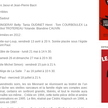
 Jaoui et Jean-Pierre Bacri
rribles
 Sadoul
is LONGERAY Betty: Tania OUDINET Henri : Tom COURBOULEX La
 Elliot TROTEREAU Yolande: Blandine CAUVIN
firmées en 2012 :
le-sur-Loup, vendredi 13 avril à 20 h. Soirée placée sous l’égide
int Paul.
éâtre de Grasse - lundi 21 mai à 14 h 30.
 samedi 26 et dimanche 27 mai à 20 h 30.
lle Michel Simon) : vendredi 15 juin à 21 h.
llège de La Salle : 7 au 16 juillet à 10 h 30.
Paul - mercredi 18 juillet à 21 h.
ndredis soirs, les six Mesnard se réunissent au bistrot de l’un
cun lâche ses vieilles rancœurs et la famille règle ses comptes avec
final, certains en sortiront grandis, libérés, et tout le monde aura
naître soi-même... Créée en 1994, cette belle pièce drôle et amère
nominations en 1995. Le film, réalisé par Cédric Klapisch en 1996, a
ions en 1997.