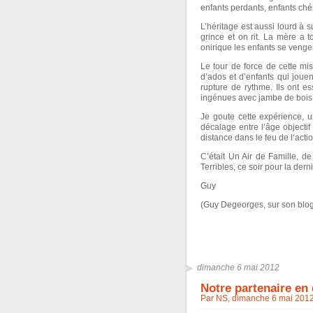
enfants perdants, enfants chér
L’héritage est aussi lourd à 
grince et on rit. La mère a 
onirique les enfants se venge
Le tour de force de cette m
d’ados et d’enfants qui joue
rupture de rythme. Ils ont e
ingénues avec jambe de bois e
Je goute cette expérience, u
décalage entre l’âge objectif
distance dans le feu de l‘acti
C’était Un Air de Famille, d
Terribles, ce soir pour la der
Guy
(Guy Degeorges, sur son blog 
dimanche 6 mai 2012
Notre partenaire en
Par NS, dimanche 6 mai 201