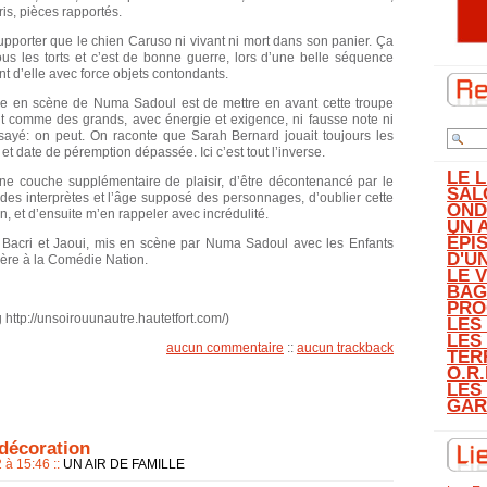
is, pièces rapportés.
supporter que le chien Caruso ni vivant ni mort dans son panier. Ça
tous les torts et c’est de bonne guerre, lors d’une belle séquence
nt d’elle avec force objets contondants.
ise en scène de Numa Sadoul est de mettre en avant cette troupe
nt comme des grands, avec énergie et exigence, ni fausse note ni
ssayé: on peut. On raconte que Sarah Bernard jouait toujours les
t date de péremption dépassée. Ici c’est tout l’inverse.
LE 
ne couche supplémentaire de plaisir, d’être décontenancé par le
SAL
 des interprètes et l’âge supposé des personnages, d’oublier cette
OND
on, et d’ensuite m’en rappeler avec incrédulité.
UN 
ÉPI
e Bacri et Jaoui, mis en scène par Numa Sadoul avec les Enfants
D'U
nière à la Comédie Nation.
LE 
BAG
PRO
http://unsoirouunautre.hautetfort.com/)
LES
LES
aucun commentaire
::
aucun trackback
TER
O.R.
LES
GAR
 décoration
2 à 15:46
::
UN AIR DE FAMILLE