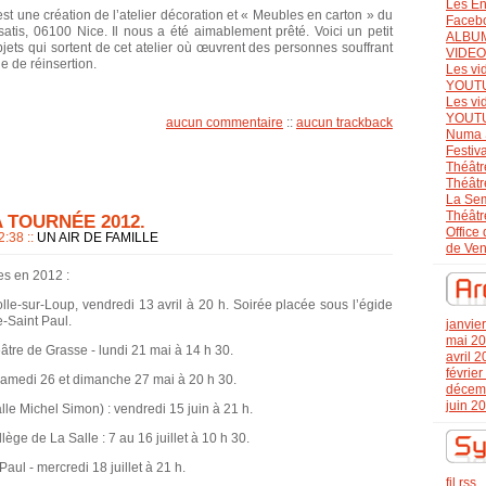
Les En
est une création de l’atelier décoration et « Meubles en carton » du
Faceb
satis, 06100 Nice. Il nous a été aimablement prêté. Voici un petit
ALBU
jets qui sortent de cet atelier où œuvrent des personnes souffrant
VIDE
e de réinsertion.
Les vi
YOUT
Les vi
YOUT
aucun commentaire
::
aucun trackback
Numa 
Festiv
Théâtr
Théâtr
La Se
Théâtr
 TOURNÉE 2012.
Office
22:38
::
UN AIR DE FAMILLE
de Ve
es en 2012 :
le-sur-Loup, vendredi 13 avril à 20 h. Soirée placée sous l’égide
-Saint Paul.
janvie
mai 2
éâtre de Grasse - lundi 21 mai à 14 h 30.
avril 
févrie
 samedi 26 et dimanche 27 mai à 20 h 30.
décem
juin 2
lle Michel Simon) : vendredi 15 juin à 21 h.
llège de La Salle : 7 au 16 juillet à 10 h 30.
Paul - mercredi 18 juillet à 21 h.
fil rss