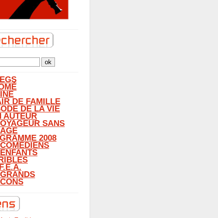
LEGS
OMÉ
INE
AIR DE FAMILLE
SODE DE LA VIE
N AUTEUR
VOYAGEUR SANS
AGE
GRAMME 2008
 COMÉDIENS
 ENFANTS
RIBLES
F.E.A.
 GRANDS
CONS