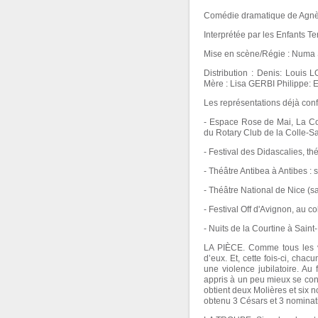
Comédie dramatique de Agnès
Interprétée par les Enfants Te
Mise en scène/Régie : Numa
Distribution : Denis: Lou
Mère : Lisa GERBI Philippe:
Les représentations déjà con
- Espace Rose de Mai, La Col
du Rotary Club de la Colle-Sa
- Festival des Didascalies, th
- Théâtre Antibea à Antibes :
- Théâtre National de Nice (sa
- Festival Off d'Avignon, au co
- Nuits de la Courtine à Saint-
LA PIÈCE. Comme tous les ve
d’eux. Et, cette fois-ci, cha
une violence jubilatoire. Au 
appris à un peu mieux se con
obtient deux Molières et six 
obtenu 3 Césars et 3 nominat