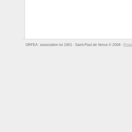
ORFEA : association loi 1901 - Saint-Paul de Vence © 2008 -
Prop