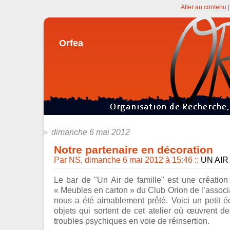
Aller au contenu
Orfea
dimanche 6 mai 2012
Notre partenaire en décoration
Par NS, dimanche 6 mai 2012 à 15:46
::
UN AIR
Le bar de "Un Air de famille" est une création 
« Meubles en carton » du Club Orion de l’associat
nous a été aimablement prêté. Voici un petit é
objets qui sortent de cet atelier où œuvrent d
troubles psychiques en voie de réinsertion.